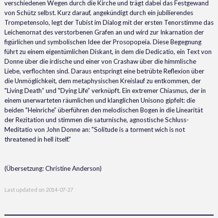
verschiedenen Wegen durch die Kirche und trägt dabei das Festgewand
von Schütz selbst. Kurz darauf, angekündigt durch ein jubilierendes
Trompetensolo, legt der Tubist im Dialog mit der ersten Tenorstimme das
Leichenornat des verstorbenen Grafen an und wird zur Inkarnation der
figürlichen und symbolischen Idee der Prosopopeia. Diese Begegnung
führt zu einem eigentümlichen Diskant, in dem die Dedicatio, ein Text von
Donne über die irdische und einer von Crashaw über die himmlische
Liebe, verflochten sind. Daraus entspringt eine betrübte Reflexion über
die Unmöglichkeit, dem metaphysischen Kreislauf zu entkommen, der
"Living Death” und "Dying Life” verknüpft. Ein extremer Chiasmus, der in
einem unerwarteten räumlichen und klanglichen Unisono gipfelt: die
beiden "Heinriche” überführen den melodischen Bogen in die Linearität
der Rezitation und stimmen die saturnische, agnostische Schluss-
Meditatio von John Donne an: "Solitude is a torment wich is not
threatened in hell itself.”
(Übersetzung: Christine Anderson)
Last updated on
2014-07-27