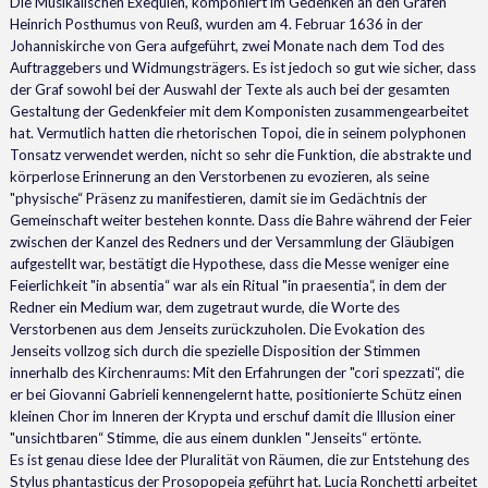
Die Musikalischen Exequien, komponiert im Gedenken an den Grafen
Heinrich Posthumus von Reuß, wurden am 4. Februar 1636 in der
Johanniskirche von Gera aufgeführt, zwei Monate nach dem Tod des
Auftraggebers und Widmungsträgers. Es ist jedoch so gut wie sicher, dass
der Graf sowohl bei der Auswahl der Texte als auch bei der gesamten
Gestaltung der Gedenkfeier mit dem Komponisten zusammengearbeitet
hat. Vermutlich hatten die rhetorischen Topoi, die in seinem polyphonen
Tonsatz verwendet werden, nicht so sehr die Funktion, die abstrakte und
körperlose Erinnerung an den Verstorbenen zu evozieren, als seine
"physische“ Präsenz zu manifestieren, damit sie im Gedächtnis der
Gemeinschaft weiter bestehen konnte. Dass die Bahre während der Feier
zwischen der Kanzel des Redners und der Versammlung der Gläubigen
aufgestellt war, bestätigt die Hypothese, dass die Messe weniger eine
Feierlichkeit "in absentia“ war als ein Ritual "in praesentia“, in dem der
Redner ein Medium war, dem zugetraut wurde, die Worte des
Verstorbenen aus dem Jenseits zurückzuholen. Die Evokation des
Jenseits vollzog sich durch die spezielle Disposition der Stimmen
innerhalb des Kirchenraums: Mit den Erfahrungen der "cori spezzati“, die
er bei Giovanni Gabrieli kennengelernt hatte, positionierte Schütz einen
kleinen Chor im Inneren der Krypta und erschuf damit die Illusion einer
"unsichtbaren“ Stimme, die aus einem dunklen "Jenseits“ ertönte.
Es ist genau diese Idee der Pluralität von Räumen, die zur Entstehung des
Stylus phantasticus der Prosopopeia geführt hat. Lucia Ronchetti arbeitet