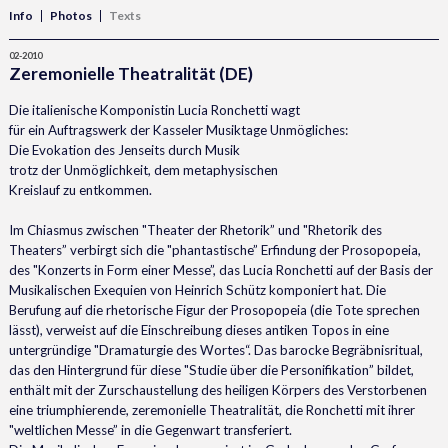
Info
Photos
Texts
02-2010
Zeremonielle Theatralität (DE)
Die italienische Komponistin Lucia Ronchetti wagt
für ein Auftragswerk der Kasseler Musiktage Unmögliches:
Die Evokation des Jenseits durch Musik
trotz der Unmöglichkeit, dem metaphysischen
Kreislauf zu entkommen.
Im Chiasmus zwischen "Theater der Rhetorik” und "Rhetorik des
Theaters” verbirgt sich die "phantastische” Erfindung der Prosopopeia,
des "Konzerts in Form einer Messe”, das Lucia Ronchetti auf der Basis der
Musikalischen Exequien von Heinrich Schütz komponiert hat. Die
Berufung auf die rhetorische Figur der Prosopopeia (die Tote sprechen
lässt), verweist auf die Einschreibung dieses antiken Topos in eine
untergründige "Dramaturgie des Wortes“. Das barocke Begräbnisritual,
das den Hintergrund für diese "Studie über die Personifikation” bildet,
enthält mit der Zurschaustellung des heiligen Körpers des Verstorbenen
eine triumphierende, zeremonielle Theatralität, die Ronchetti mit ihrer
"weltlichen Messe” in die Gegenwart transferiert.