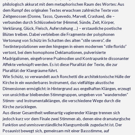
philologisch akkurat mit dem metaphorischen Raum des Wortes: Aus
dem Rumpf des originalen Textes erwachsen zahlreiche Texte von
Zeitgenossen (Donne, Tasso, Quevedo, Marvell, Crashaw), die –
verbunden durch Schlüsselwörter (Himmel, Sünde, Zeit, Körper,
Verklärung, Glück, Fleisch, Auferstehung …) – erstaunliche poetische
Blüten treiben. Dabei verbleiben die Fragmente der polyphonen
Vertonung von Schütz im Schatten des alten "stile severo“, die
Textinterpolationen werden hingegen in einem modernen "stile florido“
vertont, bei dem homophone Deklamationen, pulverisierte
Madrigalismen, eingefrorene Psalmodien und Kontrapunkte dissonanter
Affekte verknüpft werden. Es ist diese Pluralität der Texte, die zur
Pluralität der Klangräume führt.
Wie Schütz, so verwandelt auch Ronchetti die architektonische Hülle der
Kirche in ein wunderbares Instrument, das vielfältige akustische
Dimensionen ermöglicht: in Hintergrund aus engelhaften Klängen, erzeugt
von unsichtbar bleibenden Stimmgruppen, umgeben von "wandernden“
Stimm- und Instrumentalklängen, die verschiedene Wege durch die
Kirche zurücklegen.
Aus dieser Gesamtheit wellenartig vagierender Klänge trennen sich
jedoch kurz vor dem Finale zwei Stimmen ab, denen eine dramaturgische
Funktion und unmissverständliche Klangsymbolik zugedacht ist. Der
Posaunist bewegt sich, gemeinsam mit einer Bassstimme, auf