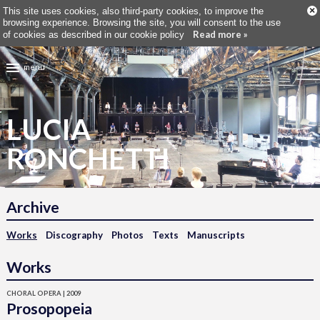
×
This site uses cookies, also third-party cookies, to improve the
browsing experience. Browsing the site, you will consent to the use
Read more »
of cookies as described in our cookie policy
menu
LUCIA
RONCHETTI
Archive
Works
Discography
Photos
Texts
Manuscripts
Works
CHORAL OPERA | 2009
Prosopopeia