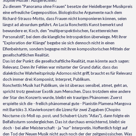
Sophie Mutter! Ausgerechnet!
Zu diesem "Panorama ohne Frauen" besetze der Heidelberger Musikpreis
eine erfreuliche Gegenposition. Biologistische Argumente nach dem
Richard-Strauss-Motto, dass Frauen nicht komponieren können, seien
längst ad absurdum geführt. An Lucia Ronchettis Kunst bemerkt und
bewundere er, Koch, den "multiperspektivischen, facettenreichen
Personalstil", bei dem die klangliche Introspektion überwiege. Mit ihrer
"Exploration der Klänge" begebe sie sich dennoch nicht in einen
Elfenbeinturm, sondern begegne mit ihren kompositorischen Mitteln der
gesellschaftlichen Realität.
Das ist der Punkt: die gesellschaftliche Realität, man könnte auch sagen:
Relevanz. Denn ihr Fehlen war mitunter der Grund dafür, dass das
dialektische Wahrheitsprinzip Adornos nicht griff, braucht es für Relevanz
doch immer drei: Komponist, Interpret, Publikum.
Ronchettis Musik hat Publikum, sie ist überaus sensibel, atmet, geht an,
spricht trotz gewisser Exotik zum Menschen. Dass trotzdem eine andere
der Star des Konzerts wurde, bleibt ein trauriges Phänomen: Zuerst
erspielte sich die - freilich phänomenal gute - Pianistin Plamena Mangova
mit Bartóks 3. Klavierkonzert die Lizenz für zwei Zugaben (Chopins
Nocturne cis-Moll op. post. und Schubert-Liszts "Atlas"), dann folgte ein
Beifallssturm sondergleichen. Das ist durchaus ernüchternd, bleibt sie
doch - bei aller Meisterschaft - ja "nur" Interpretin. Hoffentlich folgt auf
den Tod der Neuen Musik nicht auch noch der der zeitgenössischen. Was