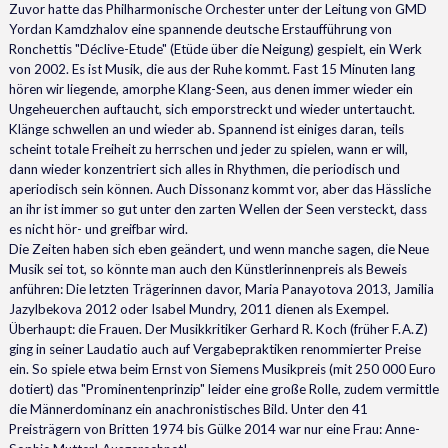
Zuvor hatte das Philharmonische Orchester unter der Leitung von GMD
Yordan Kamdzhalov eine spannende deutsche Erstaufführung von
Ronchettis "Déclive-Etude" (Etüde über die Neigung) gespielt, ein Werk
von 2002. Es ist Musik, die aus der Ruhe kommt. Fast 15 Minuten lang
hören wir liegende, amorphe Klang-Seen, aus denen immer wieder ein
Ungeheuerchen auftaucht, sich emporstreckt und wieder untertaucht.
Klänge schwellen an und wieder ab. Spannend ist einiges daran, teils
scheint totale Freiheit zu herrschen und jeder zu spielen, wann er will,
dann wieder konzentriert sich alles in Rhythmen, die periodisch und
aperiodisch sein können. Auch Dissonanz kommt vor, aber das Hässliche
an ihr ist immer so gut unter den zarten Wellen der Seen versteckt, dass
es nicht hör- und greifbar wird.
Die Zeiten haben sich eben geändert, und wenn manche sagen, die Neue
Musik sei tot, so könnte man auch den Künstlerinnenpreis als Beweis
anführen: Die letzten Trägerinnen davor, Maria Panayotova 2013, Jamilia
Jazylbekova 2012 oder Isabel Mundry, 2011 dienen als Exempel.
Überhaupt: die Frauen. Der Musikkritiker Gerhard R. Koch (früher F. A. Z)
ging in seiner Laudatio auch auf Vergabepraktiken renommierter Preise
ein. So spiele etwa beim Ernst von Siemens Musikpreis (mit 250 000 Euro
dotiert) das "Prominentenprinzip" leider eine große Rolle, zudem vermittle
die Männerdominanz ein anachronistisches Bild. Unter den 41
Preisträgern von Britten 1974 bis Gülke 2014 war nur eine Frau: Anne-