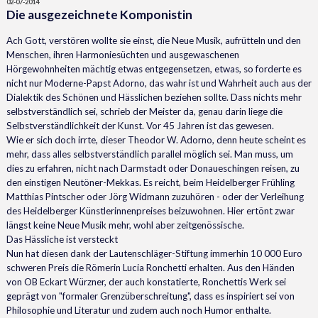
02-07-2014
Die ausgezeichnete Komponistin
Ach Gott, verstören wollte sie einst, die Neue Musik, aufrütteln und den
Menschen, ihren Harmoniesüchten und ausgewaschenen
Hörgewohnheiten mächtig etwas entgegensetzen, etwas, so forderte es
nicht nur Moderne-Papst Adorno, das wahr ist und Wahrheit auch aus der
Dialektik des Schönen und Hässlichen beziehen sollte. Dass nichts mehr
selbstverständlich sei, schrieb der Meister da, genau darin liege die
Selbstverständlichkeit der Kunst. Vor 45 Jahren ist das gewesen.
Wie er sich doch irrte, dieser Theodor W. Adorno, denn heute scheint es
mehr, dass alles selbstverständlich parallel möglich sei. Man muss, um
dies zu erfahren, nicht nach Darmstadt oder Donaueschingen reisen, zu
den einstigen Neutöner-Mekkas. Es reicht, beim Heidelberger Frühling
Matthias Pintscher oder Jörg Widmann zuzuhören - oder der Verleihung
des Heidelberger Künstlerinnenpreises beizuwohnen. Hier ertönt zwar
längst keine Neue Musik mehr, wohl aber zeitgenössische.
Das Hässliche ist versteckt
Nun hat diesen dank der Lautenschläger-Stiftung immerhin 10 000 Euro
schweren Preis die Römerin Lucia Ronchetti erhalten. Aus den Händen
von OB Eckart Würzner, der auch konstatierte, Ronchettis Werk sei
geprägt von "formaler Grenzüberschreitung", dass es inspiriert sei von
Philosophie und Literatur und zudem auch noch Humor enthalte.